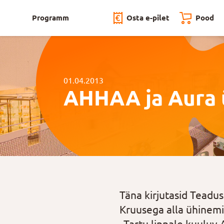
Programm
Osta e-pilet
Pood
01.04.2013
AHHAA ja Aura 
Täna kirjutasid Teadu
Kruusega alla ühinemis