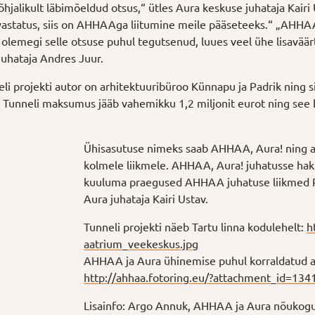
õhjalikult läbimõeldud otsus,“ ütles Aura keskuse juhataja Kairi
vastatus, siis on AHHAAga liitumine meile pääseteeks.“ „AHH
e olemegi selle otsuse puhul tegutsenud, luues veel ühe lisavä
juhataja Andres Juur.
li projekti autor on arhitektuuribüroo Künnapu ja Padrik ning 
a. Tunneli maksumus jääb vahemikku 1,2 miljonit eurot ning se
Ühisasutuse nimeks saab AHHAA, Aura! ning a
kolmele liikmele. AHHAA, Aura! juhatusse hak
kuuluma praegused AHHAA juhatuse liikmed Pi
Aura juhataja Kairi Ustav.
Tunneli projekti näeb Tartu linna kodulehelt:
h
aatrium_veekeskus.jpg
AHHAA ja Aura ühinemise puhul korraldatud av
http://ahhaa.fotoring.eu/?
attachment_id=134
Lisainfo: Argo Annuk, AHHAA ja Aura nõukogu