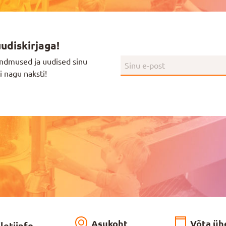
uudiskirjaga!
ndmused ja uudised sinu
i nagu naksti!
Asukoht
Võta üh
iletiinfo