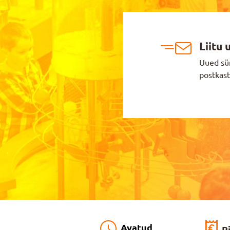
Liitu 
Uued sü
postkast
Avatud
P