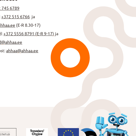
 745 6789
:
+372 515 6766
ja
ahhaa.ee
(E-R 8.30-17)
d:
+372 5556 8791 (E-R 9-17)
ja
d@ahhaa.ee
ost:
ahhaa@ahhaa.ee