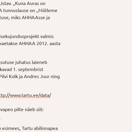
 Ustav. „Kuna Auras on
AA tunnuslause on „Mõtleme
ärtuse, miks AHHAAsse ja
sisekujundusprojekt valmis
e kaetakse AHHAA 2012. aasta
sutuse juhatus laieneb
kavad 1. septembrist
lvi Kolk ja Andres Juur ning
ttp://www.tartu.ee/data/
apeo pilte näeb siit:
1
 esimees, Tartu abilinnapea