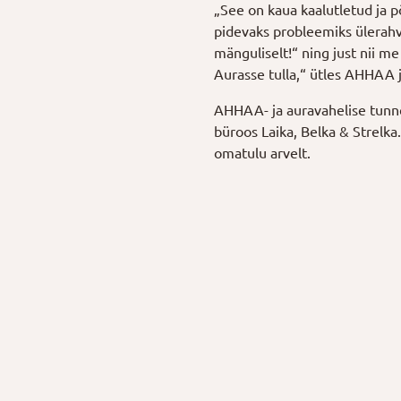
„See on kaua kaalutletud ja p
pidevaks probleemiks ülerah
mänguliselt!“ ning just nii m
Aurasse tulla,“ ütles AHHAA 
AHHAA- ja auravahelise tunne
büroos Laika, Belka & Strelk
omatulu arvelt.