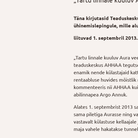
„Tartu linnale kuuluv
Täna kirjutasid Teaduskesk
ühinemislepingule, mille al
liituvad 1. septembril 2013.
„Tartu linnale kuuluv Aura ve
teaduskeskus AHHAA tegutse
enamik nende külastajaid kat
rentaabluse huvides mõistli
kommenteeris nii AHHAA kui
abilinnapea Argo Annuk.
Alates 1. septembrist 2013 
sama piletiga Aurasse ning va
vastavalt külastuse kellaajal
maja vahele hakatakse tunneli