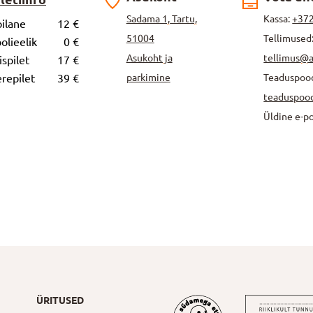
Sadama 1, Tartu,
Kassa:
+372
ilane
12 €
51004
Tellimused
olieelik
0 €
Asukoht ja
tellimus@
ispilet
17 €
repilet
39 €
parkimine
Teaduspoo
teaduspoo
Üldine e-p
ÜRITUSED