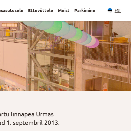
usasutusele
Ettevõttele
Meist
Parkimine
EST
artu linnapea Urmas
ad 1. septembril 2013.