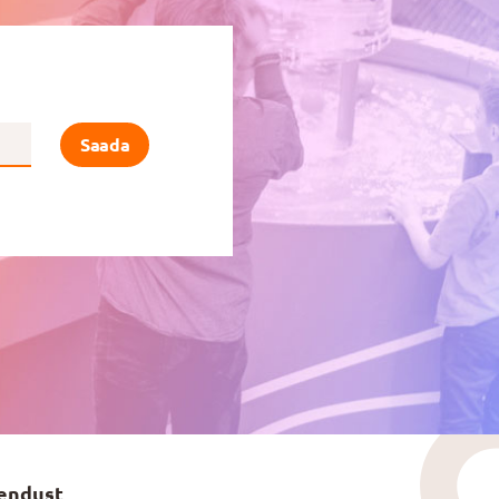
Saada
endust