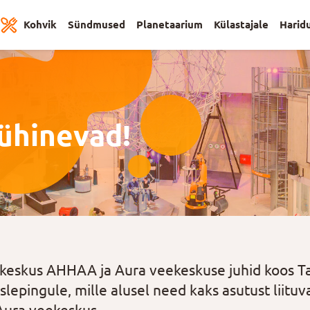
Kohvik
Sündmused
Planetaarium
Külastajale
Harid
ühinevad!
skeskus AHHAA ja Aura veekeskuse juhid koos T
lepingule, mille alusel need kaks asutust liituv