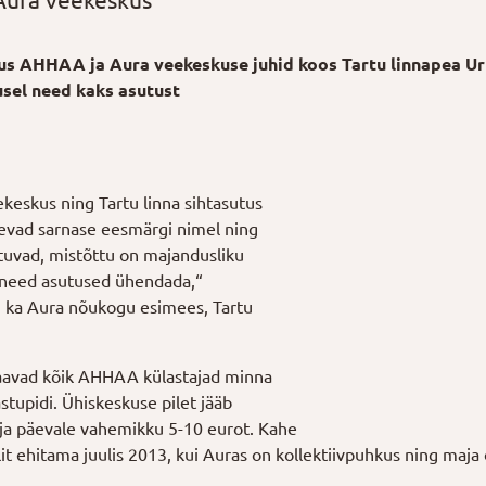
 Aura veekeskus
us AHHAA ja Aura veekeskuse juhid koos Tartu linnapea U
usel need kaks asutust
ekeskus ning Tartu linna sihtasutus
vad sarnase eesmärgi nimel ning
tuvad, mistõttu on majandusliku
k need asutused ühendada,“
 ka Aura nõukogu esimees, Tartu
saavad kõik AHHAA külastajad minna
stupidi. Ühiskeskuse pilet jääb
e ja päevale vahemikku 5-10 eurot. Kahe
t ehitama juulis 2013, kui Auras on kollektiivpuhkus ning maja 