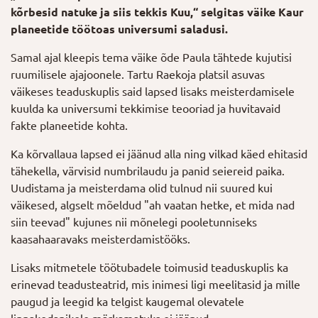
kõrbesid natuke ja siis tekkis Kuu,“ selgitas väike Kaur
planeetide töötoas universumi saladusi.
Samal ajal kleepis tema väike õde Paula tähtede kujutisi
ruumilisele ajajoonele. Tartu Raekoja platsil asuvas
väikeses teaduskuplis said lapsed lisaks meisterdamisele
kuulda ka universumi tekkimise teooriad ja huvitavaid
fakte planeetide kohta.
Ka kõrvallaua lapsed ei jäänud alla ning vilkad käed ehitasid
tähekella, värvisid numbrilaudu ja panid seiereid paika.
Uudistama ja meisterdama olid tulnud nii suured kui
väikesed, algselt mõeldud "ah vaatan hetke, et mida nad
siin teevad" kujunes nii mõnelegi pooletunniseks
kaasahaaravaks meisterdamistööks.
Lisaks mitmetele töötubadele toimusid teaduskuplis ka
erinevad teadusteatrid, mis inimesi ligi meelitasid ja mille
paugud ja leegid ka telgist kaugemal olevatele