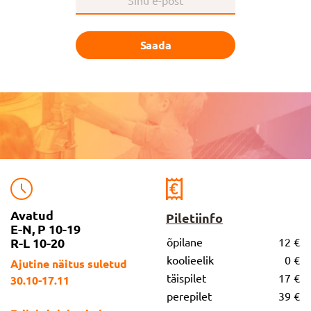
Saada
Avatud
Piletiinfo
E-N, P 10-19
R-L 10-20
õpilane
12 €
koolieelik
0 €
Ajutine näitus suletud
täispilet
17 €
30.10-17.11
perepilet
39 €