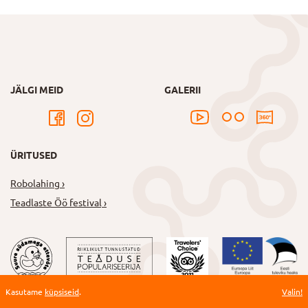
JÄLGI MEID
GALERII
ÜRITUSED
Robolahing
Teadlaste Öö festival
Kasutame
küpsiseid
.
Valin!
REDWALL