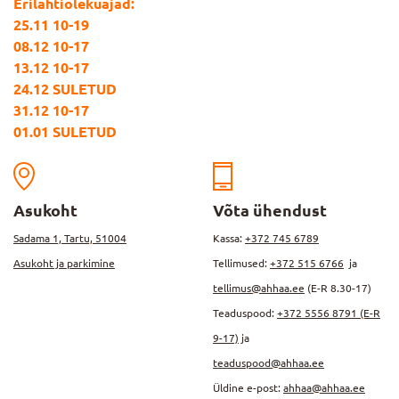
Erilahtiolekuajad:
25.11 10-19
08.12 10-17
13.12 10-17
24.12 SULETUD
31.12 10-17
01.01 SULETUD
Asukoht
Võta ühendust
Sadama 1, Tartu, 51004
Kassa:
+372 745 6789
Asukoht ja parkimine
Tellimused:
+372 515 6766
ja
tellimus@ahhaa.ee
(E-R 8.30-17)
Teaduspood:
+372 5556 8791 (E-R
9-17)
ja
teaduspood@ahhaa.ee
Üldine e-post:
ahhaa@ahhaa.ee