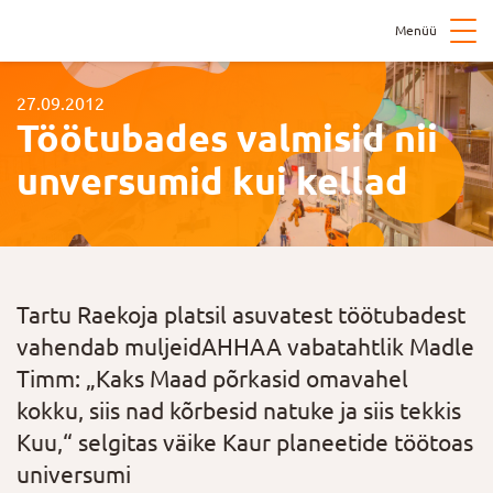
Menüü
27.09.2012
Töötubades valmisid nii
unversumid kui kellad
Tartu Raekoja platsil asuvatest töötubadest
vahendab muljeidAHHAA vabatahtlik Madle
Timm: „Kaks Maad põrkasid omavahel
kokku, siis nad kõrbesid natuke ja siis tekkis
Kuu,“ selgitas väike Kaur planeetide töötoas
universumi