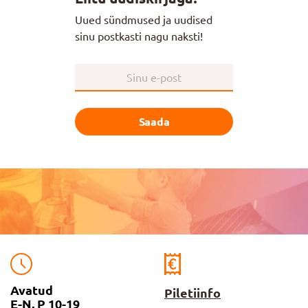
Uued sündmused ja uudised
sinu postkasti nagu naksti!
Saada
Avatud
Piletiinfo
E-N, P 10-19