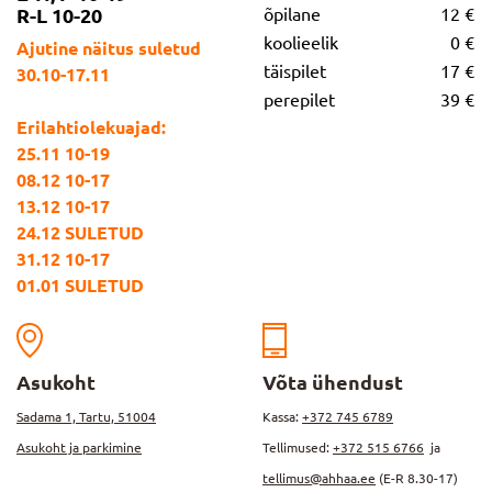
R-L 10-20
õpilane
12 €
koolieelik
0 €
Ajutine näitus suletud
täispilet
17 €
30.10-17.11
perepilet
39 €
Erilahtiolekuajad:
25.11 10-19
08.12 10-17
13.12 10-17
24.12 SULETUD
31.12 10-17
01.01 SULETUD
Asukoht
Võta ühendust
Sadama 1, Tartu, 51004
Kassa:
+372 745 6789
Asukoht ja parkimine
Tellimused:
+372 515 6766
ja
tellimus@ahhaa.ee
(E-R 8.30-17)