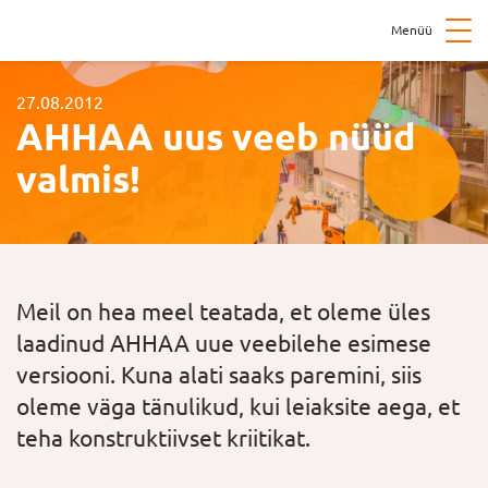
Menüü
27.08.2012
AHHAA uus veeb nüüd
valmis!
Meil on hea meel teatada, et oleme üles
laadinud AHHAA uue veebilehe esimese
versiooni. Kuna alati saaks paremini, siis
oleme väga tänulikud, kui leiaksite aega, et
teha konstruktiivset kriitikat.