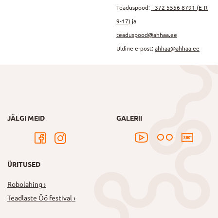
Teaduspood:
+372 5556 8791 (E-R
9-17)
ja
teaduspood@ahhaa.ee
Üldine e-post:
ahhaa@ahhaa.ee
JÄLGI MEID
GALERII
ÜRITUSED
Robolahing
Teadlaste Öö festival